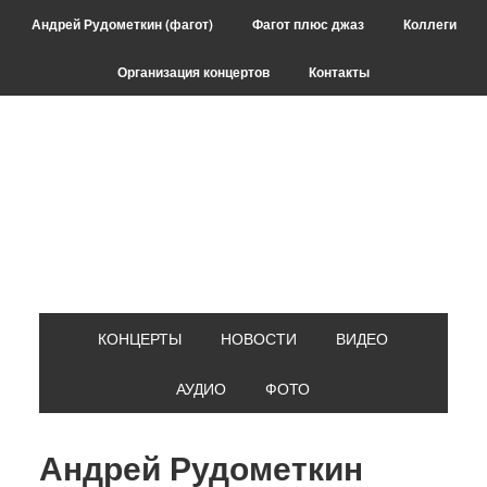
Skip
Skip
Skip
Skip
Андрей Рудометкин (фагот)
Фагот плюс джаз
Коллеги
to
to
to
to
primary
main
primary
footer
Организация концертов
Контакты
navigation
content
sidebar
КОНЦЕРТЫ
НОВОСТИ
ВИДЕО
АУДИО
ФОТО
Андрей Рудометкин