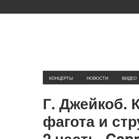
Skip
Skip
Skip
Skip
to
to
to
to
primary
main
primary
footer
navigation
content
sidebar
КОНЦЕРТЫ
НОВОСТИ
ВИДЕО
Г. Джейкоб. 
фагота и стр
2 часть. Capr