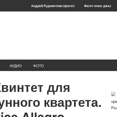
Андрей Рудометкин (фагот)
Фагот плюс джаз
АУДИО
ФОТО
Квинтет для
О
с
унного квартета.
ор
Ры
ice.Allegro