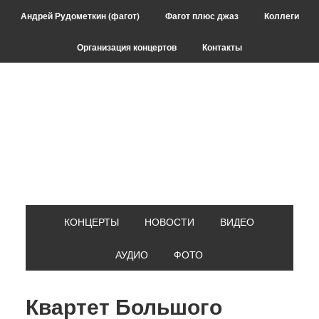
Skip
Skip
Skip
Skip
Андрей Рудометкин (фагот)
Фагот плюс джаз
Коллеги
to
to
to
to
primary
main
primary
footer
Организация концертов
Контакты
navigation
content
sidebar
КОНЦЕРТЫ
НОВОСТИ
ВИДЕО
АУДИО
ФОТО
Квартет Большого