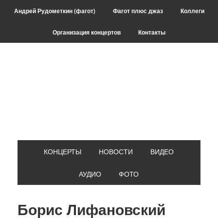
Skip
Skip
Skip
Skip
Андрей Рудометкин (фагот)
Фагот плюс джаз
Коллеги
to
to
to
to
primary
main
primary
footer
Организация концертов
Контакты
navigation
content
sidebar
КОНЦЕРТЫ
НОВОСТИ
ВИДЕО
АУДИО
ФОТО
Борис Лифановский