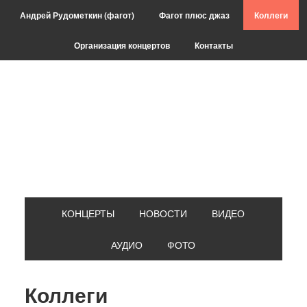
Skip
Skip
Skip
Skip
Андрей Рудометкин (фагот)
Фагот плюс джаз
Коллеги
to
to
to
to
primary
main
primary
footer
Организация концертов
Контакты
navigation
content
sidebar
КОНЦЕРТЫ
НОВОСТИ
ВИДЕО
АУДИО
ФОТО
Коллеги