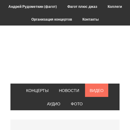
Skip
Skip
Skip
Skip
Андрей Рудометкин (фагот)
Фагот плюс джаз
Коллеги
to
to
to
to
primary
main
primary
footer
Организация концертов
Контакты
navigation
content
sidebar
КОНЦЕРТЫ
НОВОСТИ
ВИДЕО
АУДИО
ФОТО