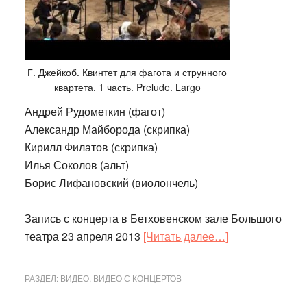
Г. Джейкоб. Квинтет для фагота и струнного
квартета. 1 часть. Prelude. Largo
Андрей Рудометкин (фагот)
Александр Майборода (скрипка)
Кирилл Филатов (скрипка)
Илья Соколов (альт)
Борис Лифановский (виолончель)
Запись с концерта в Бетховенском зале Большого
about
театра 23 апреля 2013
[Читать далее…]
Г.
Джейкоб.
РАЗДЕЛ:
ВИДЕО
,
ВИДЕО С КОНЦЕРТОВ
Квинтет
для