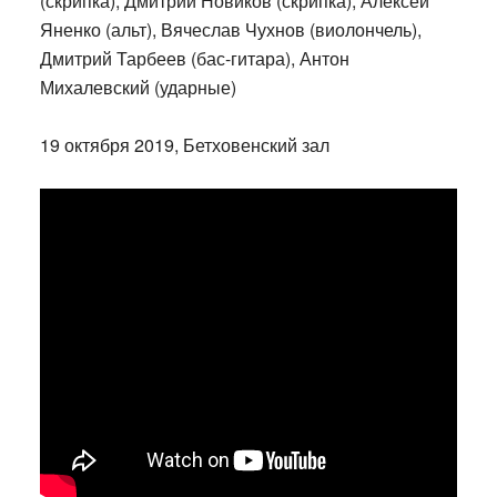
(скрипка), Дмитрий Новиков (скрипка), Алексей
Яненко (альт), Вячеслав Чухнов (виолончель),
Дмитрий Тарбеев (бас-гитара), Антон
Михалевский (ударные)
19 октября 2019, Бетховенский зал