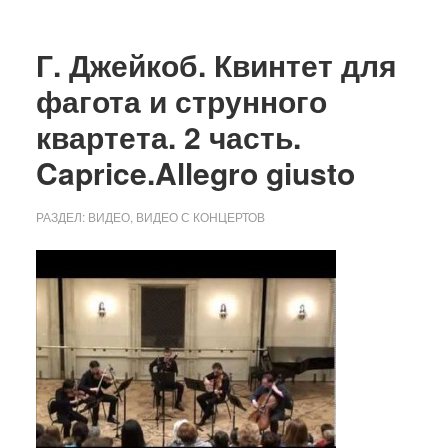
фагота
и
Г. Джейкоб. Квинтет для
струнного
фагота и струнного
квартета.
квартета. 2 часть.
1
часть.
Caprice.Allegro giusto
Prelude.
Largo
РАЗДЕЛ:
ВИДЕО
,
ВИДЕО С КОНЦЕРТОВ