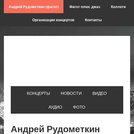
Skip
Skip
Skip
Skip
Андрей Рудометкин (фагот)
Фагот плюс джаз
Коллеги
to
to
to
to
primary
main
primary
footer
Организация концертов
Контакты
navigation
content
sidebar
КОНЦЕРТЫ
НОВОСТИ
ВИДЕО
АУДИО
ФОТО
Андрей Рудометкин