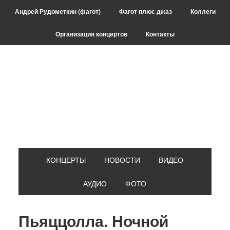
Skip
Skip
Skip
Skip
Андрей Рудометкин (фагот)
Фагот плюс джаз
Коллеги
to
to
to
to
primary
main
primary
footer
Организация концертов
Контакты
navigation
content
sidebar
КОНЦЕРТЫ
НОВОСТИ
ВИДЕО
АУДИО
ФОТО
Пьяццолла. Ночной